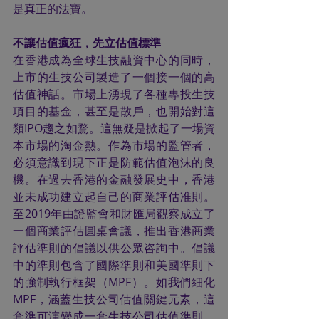
是真正的法寶。
不讓估值瘋狂，先立估值標準
在香港成為全球生技融資中心的同時，
上市的生技公司製造了一個接一個的高
估值神話。市場上湧現了各種專投生技
項目的基金，甚至是散戶，也開始對這
類IPO趨之如騖。這無疑是掀起了一場資
本市場的淘金熱。作為市場的監管者，
必須意識到現下正是防範估值泡沫的良
機。在過去香港的金融發展史中，香港
並未成功建立起自己的商業評估准則。
至2019年由證監會和財匯局觀察成立了
一個商業評估圓桌會議，推出香港商業
評估準則的倡議以供公眾咨詢中。倡議
中的準則包含了國際準則和美國準則下
的強制執行框架（MPF）。如我們細化
MPF，涵蓋生技公司估值關鍵元素，這
套準可演變成一套生技公司估值準則。