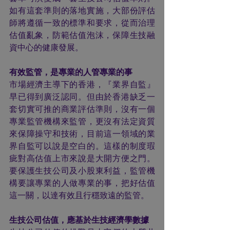
如有這套準則的落地實施，大部份評估
師將遵循一致的標準和要求，從而治理
估值亂象，防範估值泡沫，保障生技融
資中心的健康發展。
有效監管，是專業的人管專業的事
市場經濟主導下的香港，『業界自監』
早已得到廣泛認同。但由於香港缺乏一
套切實可推的商業評估準則，沒有一個
專業監管機構來監管，更沒有法定資質
來保障操守和技術，目前這一領域的業
界自監可以說是空白的。這樣的制度瑕
疵對高估值上市來說是大開方便之門。
要保護生技公司及小股東利益，監管機
構要讓專業的人做專業的事，把好估值
這一關，以達有效且行穩致遠的監管。
生技公司估值，應基於生技經濟學數據