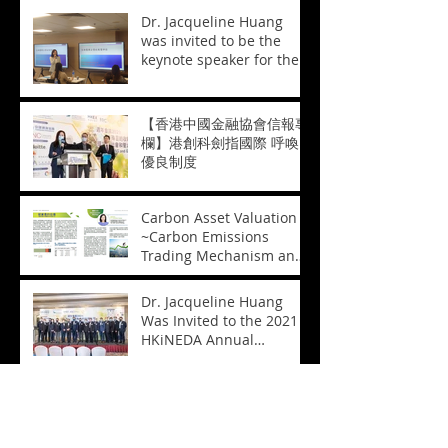
Dr. Jacqueline Huang
was invited to be the
keynote speaker for the
course "Business
Valuation of
Biopharmaceutical
【香港中國金融協會信報專
Enterprises" 黄玮博士受邀
欄】港創科劍指國際 呼喚
担任「香港生物医药技术培
優良制度
训——生物医药企业的商业
评估」课程主题讲者
Carbon Asset Valuation
~Carbon Emissions
Trading Mechanism and
Its Valuation~ 碳資產的估
值~碳排放權交易機制及其
Dr. Jacqueline Huang
估值方法~
Was Invited to the 2021
HKiNEDA Annual
Conference 黃瑋博士獲邀
參加香港獨立非執行董事協
Dr. Jacqueline Huang
會週年會議2021
Shared About the
Independent Director