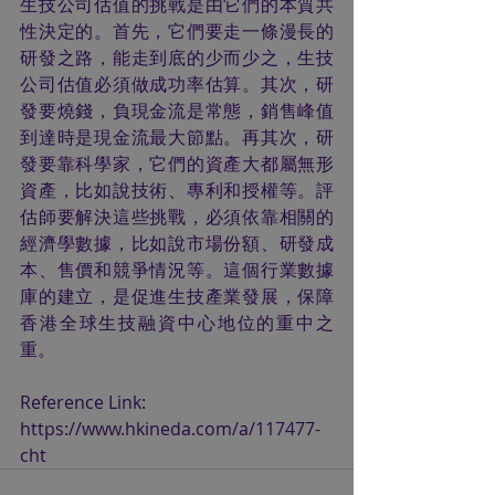
生技公司估值的挑戰是由它們的本質共
性決定的。首先，它們要走一條漫長的
研發之路，能走到底的少而少之，生技
公司估值必須做成功率估算。其次，研
發要燒錢，負現金流是常態，銷售峰值
到達時是現金流最大節點。再其次，研
發要靠科學家，它們的資產大都屬無形
資產，比如說技術、專利和授權等。評
估師要解決這些挑戰，必須依靠相關的
經濟學數據，比如說市場份額、研發成
本、售價和競爭情況等。這個行業數據
庫的建立，是促進生技產業發展，保障
香港全球生技融資中心地位的重中之
重。
Reference Link: 
https://www.hkineda.com/a/117477-
cht