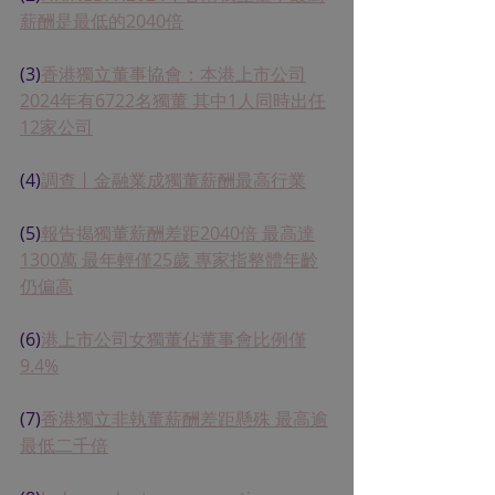
薪酬是最低的2040倍
(3)
香港獨立董事協會：本港上市公司
2024年有6722名獨董 其中1人同時出任
12家公司
(4)
調查丨金融業成獨董薪酬最高行業
(5)
報告揭獨董薪酬差距2040倍 最高達
1300萬 最年輕僅25歲 專家指整體年齡
仍偏高
(6)
港上市公司女獨董佔董事會比例僅
9.4%
(7)
香港獨立非執董薪酬差距懸殊 最高逾
最低二千倍