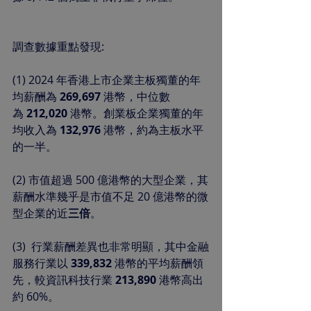
調查數據重點發現:
(1) 2024 年香港上市企業主板獨董的年
均薪酬為 
269,697
 港幣，中位數
為 
212,020
 港幣。創業板企業獨董的年
均收入為
 132,976
 港幣，約為主板水平
的一半。
(2) 市值超過 500 億港幣的大型企業，其
薪酬水準幾乎是市值不足 20 億港幣的微
型企業的近
三倍
。
(3)  行業薪酬差異也非常明顯，其中金融
服務行業以
 339,832 
港幣的平均薪酬領
先，較資訊科技行業 
213,890 
港幣高出
約 60%。