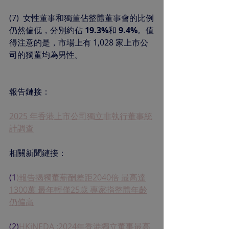
(7)  女性董事和獨董佔整體董事會的比例
仍然偏低，分別約佔 
19.3%
和 
9.4%
。值
得注意的是，市場上有 1,028 家上市公
司的獨董均為男性。
報告鏈接：
2025 年香港上市公司獨立非執行董事統
計調查
相關新聞鏈接：
(1
)報告揭獨董薪酬差距2040倍 最高達
1300萬 最年輕僅25歲 專家指整體年齡
仍偏高
(2)
HKiNEDA :2024年香港獨立董事最高