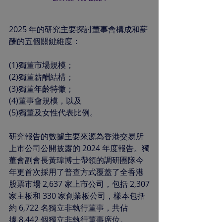
2025 年的研究主要探討董事會構成和薪
酬的五個關鍵維度：
(1)獨董市場規模；
(2)獨董薪酬結構；
(3)獨董年齡特徵；
(4)董事會規模，以及
(5)獨董及女性代表比例。
研究報告的數據主要來源為香港交易所
上市公司公開披露的 2024 年度報告。獨
董會副會長黃瑋博士帶領的調研團隊今
年更首次採用了普查方式覆蓋了全香港
股票市場 2,637 家上市公司，包括 2,307
家主板和 330 家創業板公司，樣本包括
約 6,722 名獨立非執行董事，共佔
據 8,442 個獨立非執行董事席位。