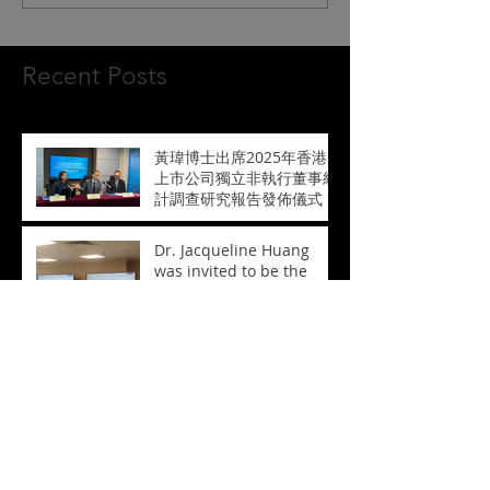
Recent Posts
黃瑋博士出席2025年香港
上市公司獨立非執行董事統
計調查研究報告發佈儀式
Dr. Jacqueline Huang
was invited to be the
keynote speaker for the
course "Business
Valuation of
Biopharmaceutical
【香港中國金融協會信報專
Enterprises" 黄玮博士受邀
欄】港創科劍指國際 呼喚
担任「香港生物医药技术培
優良制度
训——生物医药企业的商业
评估」课程主题讲者
Carbon Asset Valuation
~Carbon Emissions