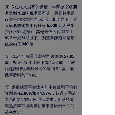
(4)  5 位收入最高的獨董，年薪從 
292
萬
港幣到 
1,297 萬
港幣不等，最高數字是
行業平均水準的約 50 倍。相比之下，收
入最低的獨董年薪只有 
6,000
 元人民幣
(約 6,361 港幣)，其他最低 5 位都在 1 
萬 2 千港幣或以下。獨董薪酬最高是最
低的約
 2,040
 倍。
(5)  2024 年獨董年齡平均數為為 
57.95
歲，與 2023 年比較下降 1.28 歲，年輕
化趨勢明顯;年齡最高的達到 94 歲，最
低年齡則為 25 歲。
(6)  獨董佔董事會比例的中位數和平均數
分別為 
42.86%
和 
44.97%
，超過了香港
交易所規定的33%最低要求，但落後於
成熟資本市場獨董佔董事會比例一半的
基本要求。