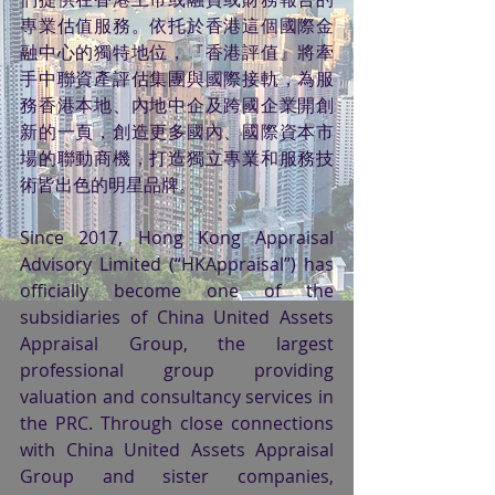
專業估值服務。依托於香港這個國際金
融中心的獨特地位，『香港評值』將牽
手中聯資產評估集團與國際接軌，為服
務香港本地、內地中企及跨國企業開創
新的一頁，創造更多國內、國際資本市
場的聯動商機，打造獨立專業和服務技
術皆出色的明星品牌。
Since 2017, Hong Kong Appraisal 
Advisory Limited (“HKAppraisal”) has 
officially become one of the 
subsidiaries of China United Assets 
Appraisal Group, the largest 
professional group providing 
valuation and consultancy services in 
the PRC. Through close connections 
with China United Assets Appraisal 
Group and sister companies, 