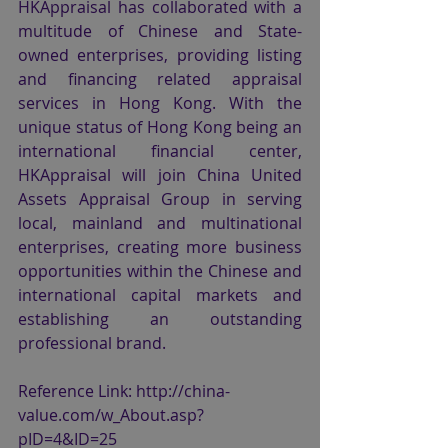
HKAppraisal has collaborated with a 
multitude of Chinese and State-
owned enterprises, providing listing 
and financing related appraisal 
services in Hong Kong. With the 
unique status of Hong Kong being an 
international financial center, 
HKAppraisal will join China United 
Assets Appraisal Group in serving 
local, mainland and multinational 
enterprises, creating more business 
opportunities within the Chinese and 
international capital markets and 
establishing an outstanding 
professional brand.
Reference Link: http://china-
value.com/w_About.asp?
pID=4&ID=25