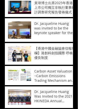
黃瑋博士出席2025年香港
上市公司獨立非執行董事統
計調查研究報告發佈儀式
Dr. Jacqueline Huang
was invited to be the
keynote speaker for the
course "Business
Valuation of
Biopharmaceutical
【香港中國金融協會信報專
Enterprises" 黄玮博士受邀
欄】港創科劍指國際 呼喚
担任「香港生物医药技术培
優良制度
训——生物医药企业的商业
评估」课程主题讲者
Carbon Asset Valuation
~Carbon Emissions
Trading Mechanism and
Its Valuation~ 碳資產的估
值~碳排放權交易機制及其
Dr. Jacqueline Huang
估值方法~
Was Invited to the 2021
HKiNEDA Annual
Conference 黃瑋博士獲邀