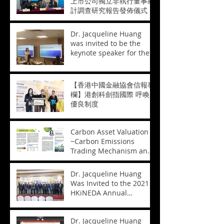
上市公司獨立非執行董事統
計調查研究報告發佈儀式
Dr. Jacqueline Huang
was invited to be the
keynote speaker for the
course "Business
Valuation of
Biopharmaceutical
【香港中國金融協會信報專
Enterprises" 黄玮博士受邀
欄】港創科劍指國際 呼喚
担任「香港生物医药技术培
優良制度
训——生物医药企业的商业
评估」课程主题讲者
Carbon Asset Valuation
~Carbon Emissions
Trading Mechanism and
Its Valuation~ 碳資產的估
值~碳排放權交易機制及其
Dr. Jacqueline Huang
估值方法~
Was Invited to the 2021
HKiNEDA Annual
Conference 黃瑋博士獲邀
參加香港獨立非執行董事協
Dr. Jacqueline Huang
會週年會議2021