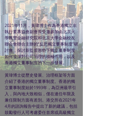
2021年11月，黃瑋博士作為香港獨立非
執行董事協會副會長受邀參加由北京大
學匯豐金融研究院和北京大學金融校友
聯合會聯合主辦的“反思獨立董事制度”研
討會，探討新監管形勢下獨立董事制度
如何發揮對公司治理的積極作用，以及
香港獨立董事制度的下一步發展。
黃瑋博士從歷史發展、治理框架等方面
介紹了香港的獨立董事制度。香港的獨
立董事制度始於1993年，為亞洲最早引
入，與內地大致相似，僅在連任年限及
兼任限制方面有差別。港交所在2021年
4月的諮詢報告中提出了新的建議，包括
鼓勵發行人可考慮委任首席或高級獨立