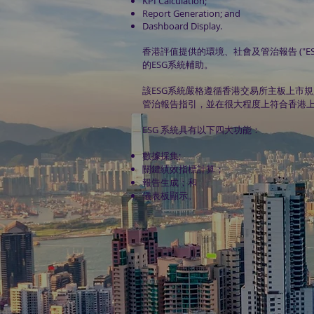
KPI Calculation;
Report Generation; and
Dashboard Display.
香港評值提供的環境、社會及管治報告 ("ES
的ESG系統輔助。
該ESG系統嚴格遵循香港交易所主板上市
管治報告指引，並在很大程度上符合香港
ESG 系統具有以下四大功能：
數據採集;
關鍵績效指標計算；
報告生成；和
儀表板顯示。