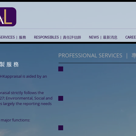
SERVICES | 服務
RESPONSIBLES | 責任評估師
NEWS | 最新消息
CARE
PROFESSIONAL SERVICES 
 製 服 務
Business Valuation
HKappraisal is aided by an
企業評估
sal strictly follows the
27: Environmental, Social and
 largely the reporting needs
IPO & Fixed Asset Valuation
首次公開募股及固定資產評估
 major functions:
Financial Instrument Valuation