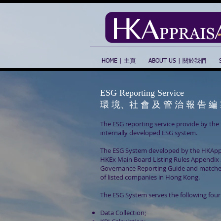
HOME | 主頁
ABOUT US | 關於我們
ESG Reporting Service
環 境、社 會 及 管 治 報 告 編
The ESG reporting service provide by the 
internally developed ESG system.
The ESG System developed by the HKApprai
HKEx Main Board Listing Rules Appendix 
Governance Reporting Guide and matches
of listed companies in Hong Kong.
The ESG System serves the following four
Data Collection;