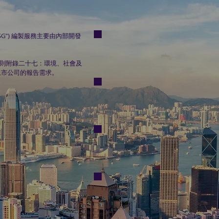
金融工具評估
G") ​編製服務主要由內部開發
Intangible Asset Valuation
無形資產評估
規則附錄二十七：環境、社會及
上市公司的報告需求。
ESG Reporting Service
環境、社會及管治報告編製
服務
Mineral Expert Services
礦業專家服務
Business Advisory Services
企業咨詢服務