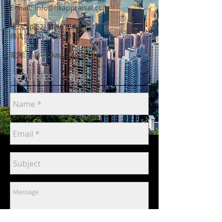
E-mail:
info@hkappraisal.com
電話:
(852) 3596 5988
傳真:
(852) 3709 6930
電郵:
info@hkappraisal.com
INQUIRIES | 查詢